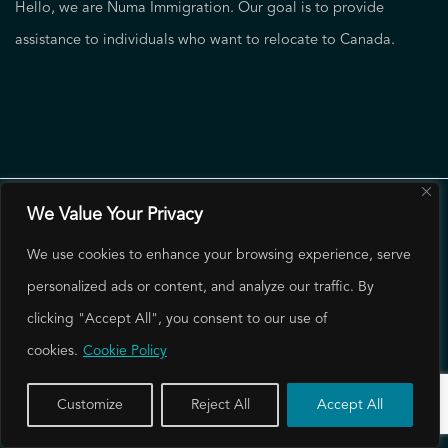
Hello, we are Numa Immigration. Our goal is to provide
assistance to individuals who want to relocate to Canada.
We Value Your Privacy
All Rights Reserved
|
Terms of Use
Privacy
We use cookies to enhance your browsing experience, serve
personalized ads or content, and analyze our traffic. By
clicking "Accept All", you consent to our use of
cookies.
Cookie Policy
Powered by
Kalmorn Tech.
Customize
Reject All
Accept All
Book Consultation