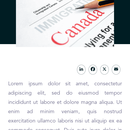
L
F
X
E
i
a
m
Lorem ipsum dolor sit amet, consectetur
n
c
a
adipiscing elit, sed do eiusmod tempor
k
e
il
incididunt ut labore et dolore magna aliqua. Ut
e
b
enim ad minim veniam, quis nostrud
d
o
exercitation ullamco laboris nisi ut aliquip ex ea
I
o