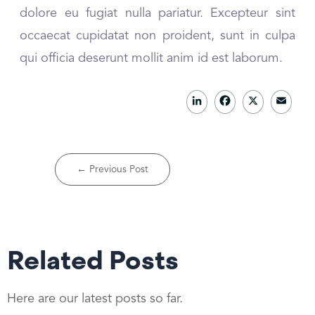
dolore eu fugiat nulla pariatur. Excepteur sint
occaecat cupidatat non proident, sunt in culpa
qui officia deserunt mollit anim id est laborum.
L
F
X
E
i
a
m
n
c
a
k
e
il
←
Previous Post
e
b
d
o
I
o
Related Posts
n
k
Here are our latest posts so far.