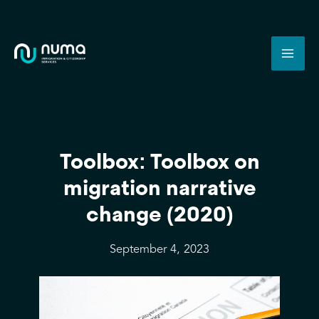
Skip
Post
Mai
to
navigation
Men
content
Toolbox: Toolbox on
migration narrative
change (2020)
September 4, 2023